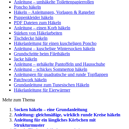
Anleitung – umhäkelte Toilettenpapierrollen
Poncho häkeln
Häkeln – Anleitungen, Vorlagen & Ratgeber
Puppenkleider häkeln
PDF Dateien zum Häkeln
Anleitung – einen Korb häkeln
Stärken von Häkelarbeiten
Tischdecke häkeln
Häkelanleitung für einen kuscheligen Poncho
Anleitung – kuschelige Wintersocken häkeln
Grundschritte beim Filethäkeln
Jacke häkeln
Anleitung – gehäkelte Pantoffeln und Hausschuhe
Anleitung – schickes Sommertop häkeln
Anleitungen für quadratische und runde Topflappen
Patchwork häkeln
Grundanleitung zum Tunesischen Häkeln
Häkelanleitung für Eierwärmer
Mehr zum Thema
Socken häkeln – eine Grundanleitung
Anleitung: gleichmäßige, wirklich runde Kreise häkeln
Anleitung für ein längliches Körbchen mit
Strukturmuster