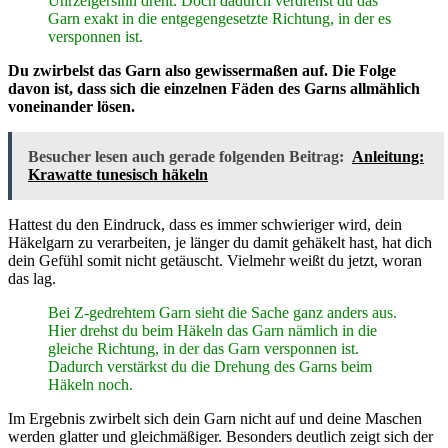
Uhrzeigersinn dreht. Doch dadurch verdrehst du das
Garn exakt in die entgegengesetzte Richtung, in der es
versponnen ist.
Du zwirbelst das Garn also gewissermaßen auf. Die Folge
davon ist, dass sich die einzelnen Fäden des Garns allmählich
voneinander lösen.
Besucher lesen auch gerade folgenden Beitrag:
Anleitung:
Krawatte tunesisch häkeln
Hattest du den Eindruck, dass es immer schwieriger wird, dein
Häkelgarn zu verarbeiten, je länger du damit gehäkelt hast, hat dich
dein Gefühl somit nicht getäuscht. Vielmehr weißt du jetzt, woran
das lag.
Bei Z-gedrehtem Garn sieht die Sache ganz anders aus.
Hier drehst du beim Häkeln das Garn nämlich in die
gleiche Richtung, in der das Garn versponnen ist.
Dadurch verstärkst du die Drehung des Garns beim
Häkeln noch.
Im Ergebnis zwirbelt sich dein Garn nicht auf und deine Maschen
werden glatter und gleichmäßiger. Besonders deutlich zeigt sich der