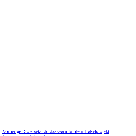
Beitragsnavigation
Vorheriger
Vorheriger
So ersetzt du das Garn für dein Häkelprojekt