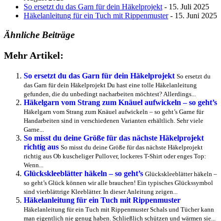
So ersetzt du das Garn für dein Häkelprojekt
- 15. Juli 2025
Häkelanleitung für ein Tuch mit Rippenmuster
- 15. Juni 2025
Ähnliche Beiträge
Mehr Artikel:
So ersetzt du das Garn für dein Häkelprojekt
So ersetzt du
das Garn für dein Häkelprojekt Du hast eine tolle Häkelanleitung
gefunden, die du unbedingt nacharbeiten möchtest? Allerdings...
Häkelgarn vom Strang zum Knäuel aufwickeln – so geht’s
Häkelgarn vom Strang zum Knäuel aufwickeln – so geht’s Garne für
Handarbeiten sind in verschiedenen Varianten erhältlich. Sehr viele
Garne...
So misst du deine Größe für das nächste Häkelprojekt
richtig aus
So misst du deine Größe für das nächste Häkelprojekt
richtig aus Ob kuscheliger Pullover, lockeres T-Shirt oder enges Top:
Wenn...
Glückskleeblätter häkeln – so geht’s
Glückskleeblätter häkeln –
so geht’s Glück können wir alle brauchen! Ein typisches Glückssymbol
sind vierblättrige Kleeblätter. In dieser Anleitung zeigen...
Häkelanleitung für ein Tuch mit Rippenmuster
Häkelanleitung für ein Tuch mit Rippenmuster Schals und Tücher kann
man eigentlich nie genug haben. Schließlich schützen und wärmen sie...