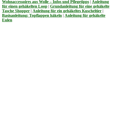
Wohnaccessoires aus Wolle – Infos und Pflegetipps
|
Anleitung
für einen gehäkelten Loop
|
Grundanleitung für eine gehäkelte
Tasche Shopper
|
Anleitung für ein gehäkeltes Kuscheltier
|
Basisanleitung: Topflappen häkeln
|
Anleitung für gehäkelte
Eulen