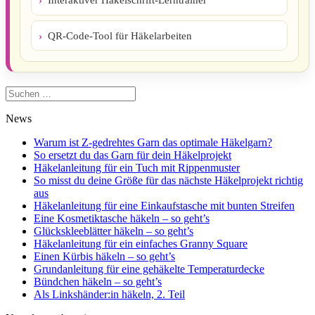
QR-Code-Tool für Häkelarbeiten
Suchen
nach:
News
Warum ist Z-gedrehtes Garn das optimale Häkelgarn?
So ersetzt du das Garn für dein Häkelprojekt
Häkelanleitung für ein Tuch mit Rippenmuster
So misst du deine Größe für das nächste Häkelprojekt richtig
aus
Häkelanleitung für eine Einkaufstasche mit bunten Streifen
Eine Kosmetiktasche häkeln – so geht’s
Glückskleeblätter häkeln – so geht’s
Häkelanleitung für ein einfaches Granny Square
Einen Kürbis häkeln – so geht’s
Grundanleitung für eine gehäkelte Temperaturdecke
Bündchen häkeln – so geht’s
Als Linkshänder:in häkeln, 2. Teil