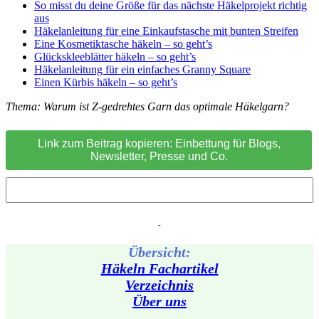
So misst du deine Größe für das nächste Häkelprojekt richtig
aus
Häkelanleitung für eine Einkaufstasche mit bunten Streifen
Eine Kosmetiktasche häkeln – so geht’s
Glückskleeblätter häkeln – so geht’s
Häkelanleitung für ein einfaches Granny Square
Einen Kürbis häkeln – so geht’s
Thema: Warum ist Z-gedrehtes Garn das optimale Häkelgarn?
Link zum Beitrag kopieren: Einbettung für Blogs,
Newsletter, Presse und Co.
-
Übersicht:
Häkeln Fachartikel
Verzeichnis
Über uns