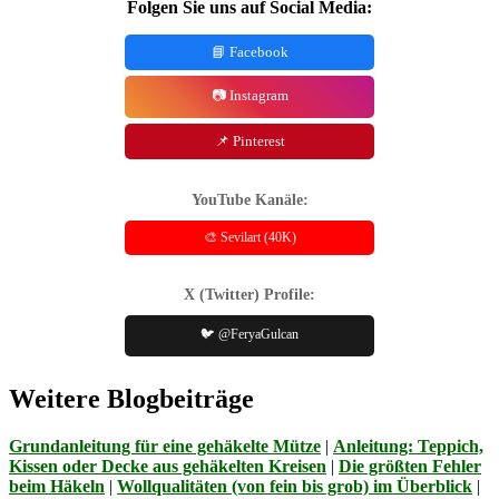
Folgen Sie uns auf Social Media:
📘 Facebook
📷 Instagram
📌 Pinterest
YouTube Kanäle:
🎨 Sevilart (40K)
X (Twitter) Profile:
🐦 @FeryaGulcan
Weitere Blogbeiträge
Grundanleitung für eine gehäkelte Mütze
|
Anleitung: Teppich,
Kissen oder Decke aus gehäkelten Kreisen
|
Die größten Fehler
beim Häkeln
|
Wollqualitäten (von fein bis grob) im Überblick
|