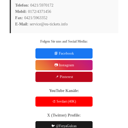
Telefon:
0421/5970172
Mobil:
0172/4371456
Fax:
0421/5963352
E-Mail:
service@eu-tickets.info
Folgen Sie uns auf Social Media:
📘 Facebook
📷 Instagram
📌 Pinterest
YouTube Kanäle:
🎨 Sevilart (40K)
X (Twitter) Profile:
🐦 @FeryaGulcan